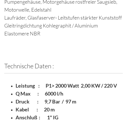
Pumpengehäuse, Motorgehäuse rostfreier Saugsieb,
Motorwelle, Edelstahl
Laufräder, Glasfaserver- Leitstufen stärkter Kunststoff
Gleitringdichtung Kohlegraphit / Aluminium
Elastomere NBR
Technische Daten :
Leistung : P1> 2000 Watt 2,00 KW / 220 V
Q Max : 6000 l/h
Druck : 9,7 Bar / 97 m
Kabel : 20 m
Anschluß : 1" IG