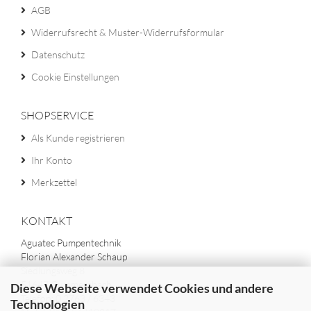
AGB
Widerrufsrecht & Muster-Widerrufsformular
Datenschutz
Cookie Einstellungen
SHOPSERVICE
Als Kunde registrieren
Ihr Konto
Merkzettel
KONTAKT
Aguatec Pumpentechnik
Florian Alexander Schaup
Siedlungsweg 8
51647 Gummersbach
Diese Webseite verwendet Cookies und andere
Telefon: 0 2763 / 6343
Technologien