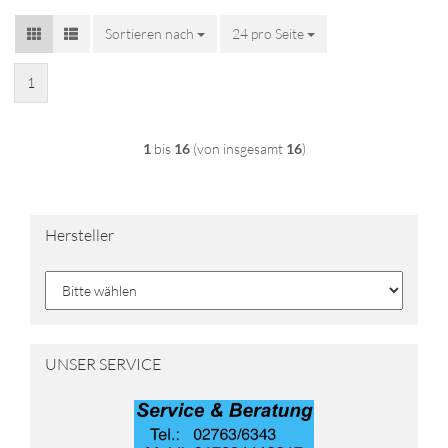
Sortieren nach
Sortieren nach
24 pro Seite
pro Seite
1
1
bis
16
(von insgesamt
16
)
Hersteller
UNSER SERVICE