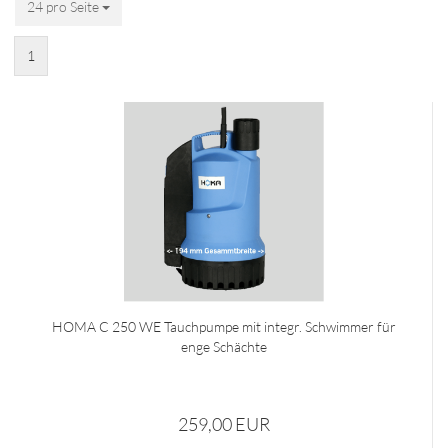
24 pro Seite
pro Seite
1
HOMA C 250 WE Tauchpumpe mit integr. Schwimmer für
enge Schächte
259,00 EUR