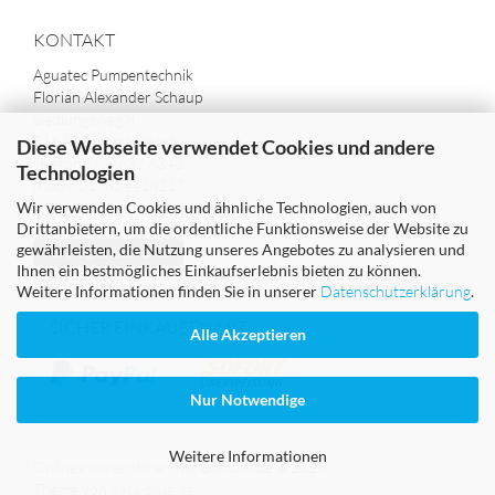
KONTAKT
Aguatec Pumpentechnik
Florian Alexander Schaup
Siedlungsweg 8
51647 Gummersbach
Diese Webseite verwendet Cookies und andere
Telefon: 0 2763 / 6343
Technologien
Mobil: 017634418217
Wir verwenden Cookies und ähnliche Technologien, auch von
Mail: info@aguatec.de
Drittanbietern, um die ordentliche Funktionsweise der Website zu
gewährleisten, die Nutzung unseres Angebotes zu analysieren und
Vertrag widerrufen
Ihnen ein bestmögliches Einkaufserlebnis bieten zu können.
Weitere Informationen finden Sie in unserer
Datenschutzerklärung
.
SICHER EINKAUFEN MIT
Alle Akzeptieren
Nur Notwendige
Weitere Informationen
Onlineshop eröffnen
mit Gambio.de © 2026
Theme von
data-blue.de