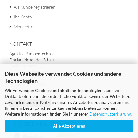
Als Kunde registrieren
Ihr Konto
Merkzettel
KONTAKT
Aguatec Pumpentechnik
Florian Alexander Schaup
Siedlungsweg 8
51647 Gummersbach
Diese Webseite verwendet Cookies und andere
Telefon: 0 2763 / 6343
Technologien
Mobil: 017634418217
Wir verwenden Cookies und ähnliche Technologien, auch von
Mail: info@aguatec.de
Drittanbietern, um die ordentliche Funktionsweise der Website zu
gewährleisten, die Nutzung unseres Angebotes zu analysieren und
Vertrag widerrufen
Ihnen ein bestmögliches Einkaufserlebnis bieten zu können.
Weitere Informationen finden Sie in unserer
Datenschutzerklärung
.
SICHER EINKAUFEN MIT
Alle Akzeptieren