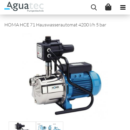
HOMA HCE 71 Hauswasserautomat 4200 l/h 5 bar